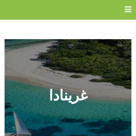
غرينادا