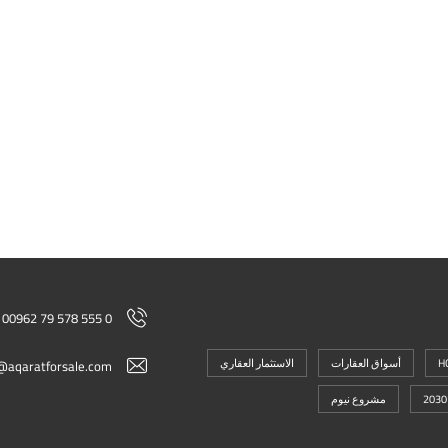
00962 79 578 555 0
H
أسواق العقارات
الاستثمار العقاري
@aqaratforsale.com
مشروع نيوم