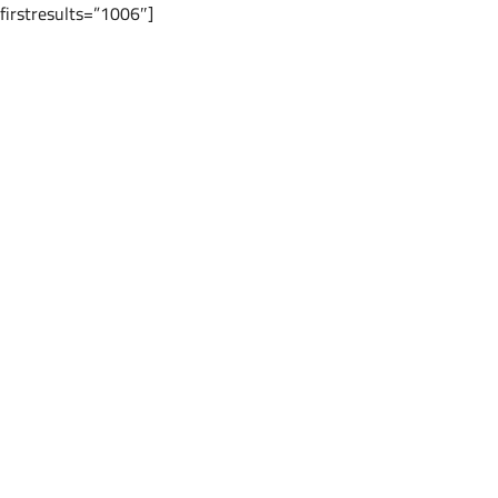
[mh_idx_wrapper type=”basic” template_results_version_mobilefirstresults=”1006″]