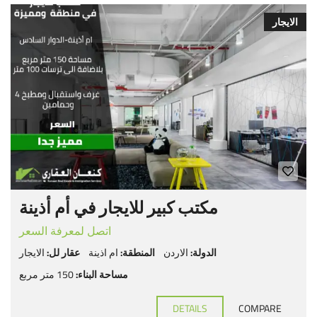
الايجار
مكتب كبير للايجار في أم أذينة
اتصل لمعرفة السعر
الدولة:
الاردن
المنطقة:
ام اذينة
عقار لل:
الايجار
مساحة البناء:
150 متر مربع
DETAILS
COMPARE