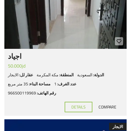
اجياد
50.000jd
الدولة:
السعودية
المنطقة:
مكة المكرمة
عقار لل:
الايجار
عدد الغرف:
1
مساحة البناء:
35 متر مربع
رقم الهاتف:
966500119969
DETAILS
COMPARE
الايجار