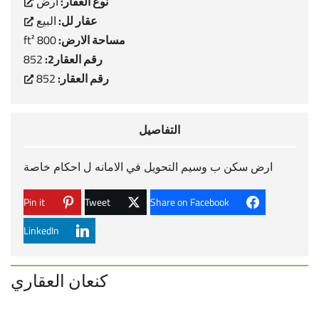
نوع العقار:
ارض
عقار لل:
البيع
مساحة الارض:
800 ft²
رقم العقار2:
852
رقم العقار:
852
التفاصيل
ارض سكن ب وسيم التحويل في الامانه ل احكام خاصة
Pin it
Tweet
Share on Facebook
LinkedIn
كنعان العقاري