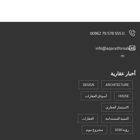
00962 79 578 555 0
info@aqaratforsale.co
m
أخبار عقارية
DESIGN
ARCHITECTURE
HOUSE
أسواق العقارات
الاستثمار العقاري
التنمية المستدامة
العقارات
رؤية 2030
مشروع نيوم