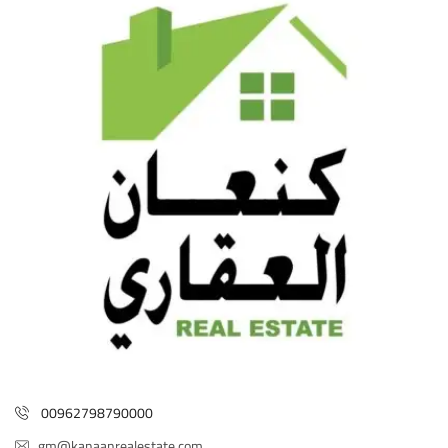
00962798790000
gm@kanaanrealestate.com