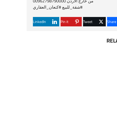
من خارج الأردن 00962798790000
#
شقة_للبيع
#
كنعان_العقاري
LinkedIn
Pin it
Tweet
Share
REL