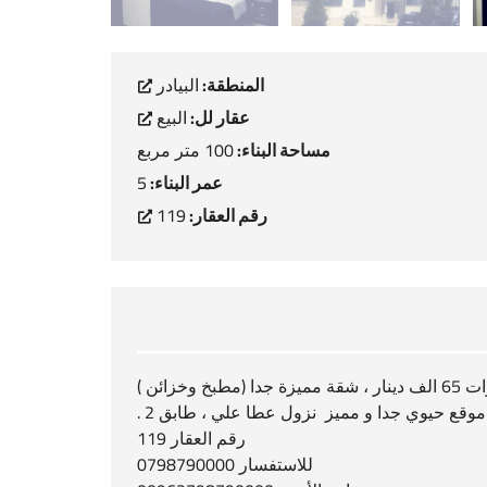
المنطقة:
البيادر
عقار لل:
البيع
مساحة البناء:
100 متر مربع
عمر البناء:
5
رقم العقار:
119
شقة في البيادر،100 متر مساحة البناء 2 غرف نوم عمر البناء 5 سنوات 65 الف دينار ، شقة مميزة جدا (مطبخ وخزائن )
موقع حيوي جدا و مميز نزول عطا علي ، طابق 2 .
رقم العقار 119
للاستفسار 0798790000