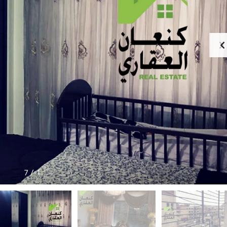
7
/
1