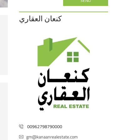
SEND
كنعان العقاري
00962798790000
gm@kanaanrealestate.com