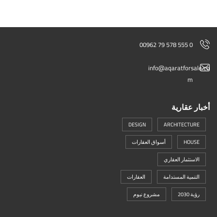
00962 79 578 555 0
info@aqaratforsale.co
m
أخبار عقارية
DESIGN
ARCHITECTURE
HOUSE
أسواق العقارات
الاستثمار العقاري
التنمية المستدامة
العقارات
رؤية 2030
مشروع نيوم