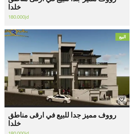
خلدا
180.000jd
البيع
رووف مميز جدا للبيع في ارقى مناطق
خلدا
180.000jd