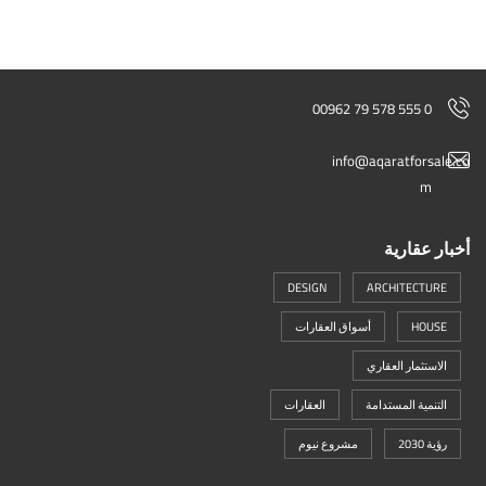
00962 79 578 555 0
info@aqaratforsale.co
m
أخبار عقارية
DESIGN
ARCHITECTURE
HOUSE
أسواق العقارات
الاستثمار العقاري
التنمية المستدامة
العقارات
رؤية 2030
مشروع نيوم