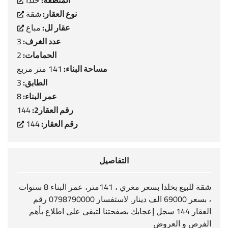
المنطقة:
خلدا
نوع العقار:
شقة
عقار لل:
مباع
عدد الغرف:
3
الحمامات:
2
مساحة البناء:
141 متر مربع
الطابق:
3
عمر البناء:
8
رقم العقار2:
144
رقم العقار:
144
التفاصيل
شقة للبيع بخلدا بسعر مغري ، 141متر، عمر البناء 8 سنوات
، بسعر 69000 الف دينار. لاستفسار 0798790000 رقم
العقار 144 سجل إعجابك بصفحتنا لتبقى على اطلاع بأهم
الفرص و العروض