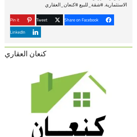
الاستثمارية.
#
شقة_للبيع
#
كنعان_العقاري
Pin it
Tweet
Share on Facebook
LinkedIn
كنعان العقاري