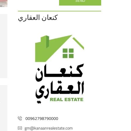
SEND
كنعان العقاري
00962798790000
gm@kanaanrealestate.com