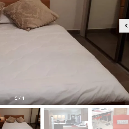
15
/
1