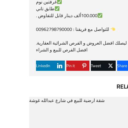
غرفتين نوم
طابق تاني
100.000ألف دينار قابل للتفاوض .
للتواصل مع فريقنا : 00962798790000
يصلك افضل العروض و الفرص الشرائية العقارية.
افضل الفرص للبيع و الشراء
LinkedIn
Pin it
Tweet
Share
REL