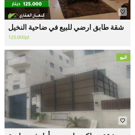
شقة طابق ارضي للبيع في ضاحية النخيل
125.000jd
البيع