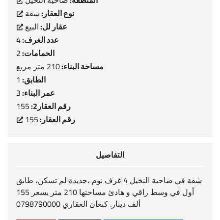
المنطقة:
ضاحية النخيل
نوع العقار:
شقة
عقار لل:
البيع
عدد الغرف:
4
الحمامات:
2
مساحة البناء:
210 متر مربع
الطابق:
1
عمر البناء:
3
رقم العقار2:
155
رقم العقار:
155
التفاصيل
شقة في ضاحية النخيل 4 غرف نوم ،جديدة لم تسكن، طابق
أول في وسط راقي و هادئ مساحتها 210 متر بسعر 155
ألف دينار. كنعان العقاري 0798790000