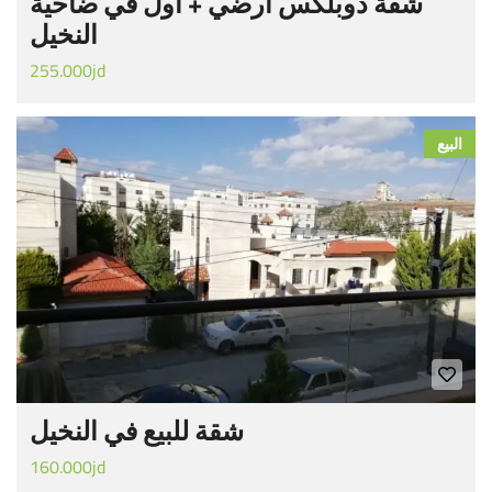
شقة دوبلكس ارضي + أول في ضاحية
النخيل
255.000jd
البيع
شقة للبيع في النخيل
160.000jd