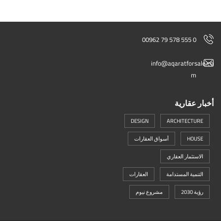
00962 79 578 555 0
info@aqaratforsale.co
m
أخبار عقارية
DESIGN
ARCHITECTURE
HOUSE
أسواق العقارات
الاستثمار العقاري
التنمية المستدامة
العقارات
رؤية 2030
مشروع نيوم