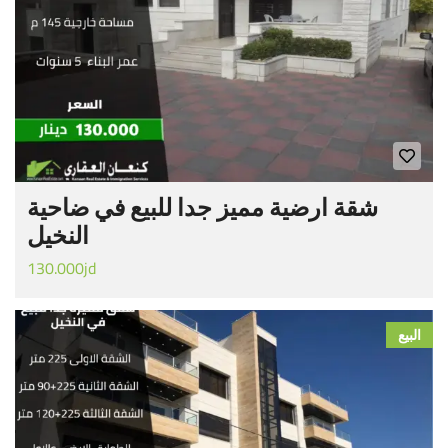
شقة ارضية مميز جدا للبيع في ضاحية
النخيل
130.000jd
البيع