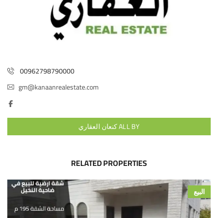
00962798790000
gm@kanaanrealestate.com
ALL BY كنعان العقاري
RELATED PROPERTIES
البيع