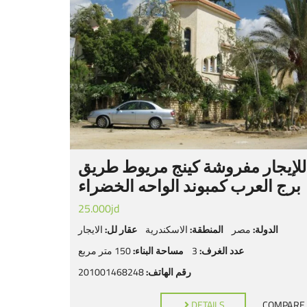
 للإيجار مفروشة كينج مريوط طريق
برج العرب كمبوند الواحه الخضراء
25.000jd
الدولة:
مصر
المنطقة:
الاسكندرية
عقار لل:
الايجار
عدد الغرف:
3
مساحة البناء:
150 متر مربع
رقم الهاتف:
201001468248
DETAILS
COMPARE