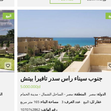
يع
البيع
جنوب سيناء راس سدر تافيرا بيتش
5.000.000jd
الدولة:
مصر
المنطقة:
مصر - الساحل الشمال - مدينة الحمام
ال
عقار لل:
البيع
عدد الغرف:
3
مساحة البناء:
165 متر مربع
رقم الهاتف:
1070742862