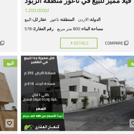
فيلا مميز للبيع في ناعور منطقة الزبود
1.200.000jd
الدولة:
الاردن
المنطقة:
ناعور
عقار لل:
البيع
مساحة البناء:
800 متر مربع
رقم العقار2:
578
DETAILS
COMPARE
يع
البيع