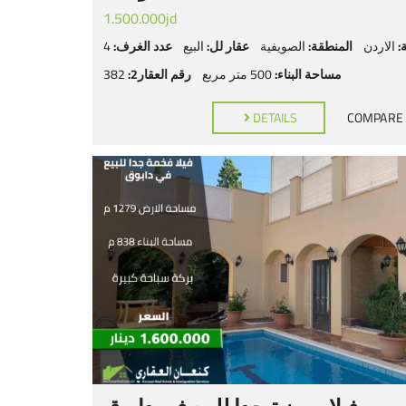
1.500.000jd
:
الاردن
المنطقة:
الصويفية
عقار لل:
البيع
عدد الغرف:
4
مساحة البناء:
500 متر مربع
رقم العقار2:
382
DETAILS
COMPARE