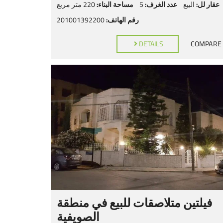
عقار لل:
البيع
عدد الغرف:
5
مساحة البناء:
220 متر مربع
رقم الهاتف:
201001392200
DETAILS
COMPARE
فيلتين متلاصقات للبيع في منطقة
الصويفية