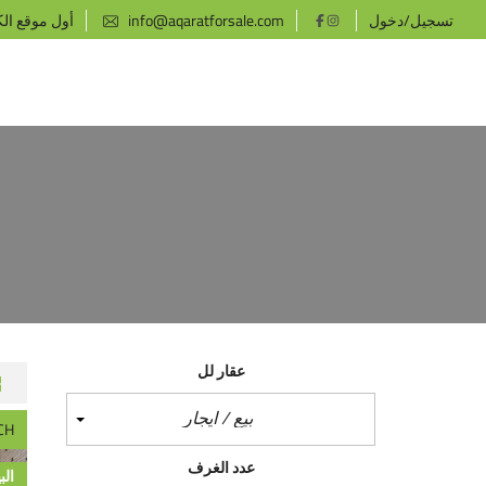
تسجيل/دخول
info@aqaratforsale.com
أول موقع ال
عقار لل
بيع / ايجار
CH
عدد الغرف
الب