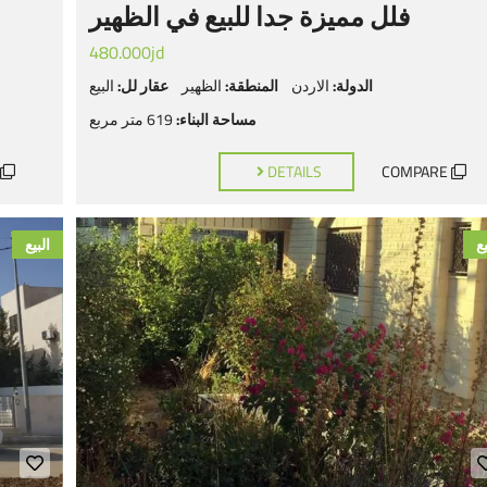
فلل مميزة جدا للبيع في الظهير
480.000jd
الدولة:
الاردن
المنطقة:
الظهير
عقار لل:
البيع
مساحة البناء:
619 متر مربع
DETAILS
COMPARE
يع
البيع