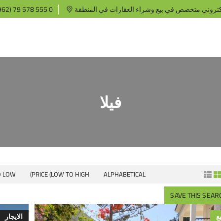
كتروني متخصص في بيع وشراء العقارات في المنطقة
62) 79 578 555 0
فيلا
O LOW)
PRICE (LOW TO HIGH)
ALPHABETICAL
SAVE THIS SEAR
يع
الايجار