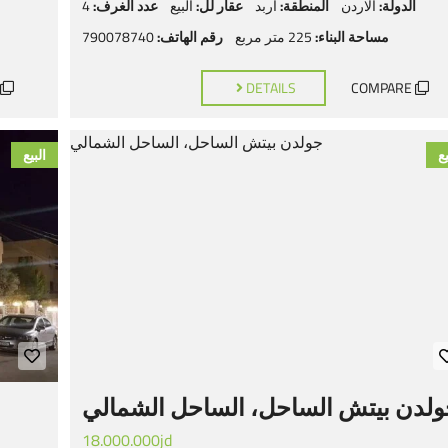
الدولة:
الاردن
المنطقة:
اربد
عقار لل:
البيع
عدد الغرف:
4
مساحة البناء:
225 متر مربع
رقم الهاتف:
790078740
DETAILS
COMPARE
يع
البيع
لدن بيتش الساحل، الساحل الشمالي
18.000.000jd