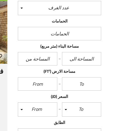
عدد الغرف
الحمامات
مساحة البناء
(متر مربع)
في
مساحة الارض
(FT²)
السعر
(JD)
From
To
الطابق