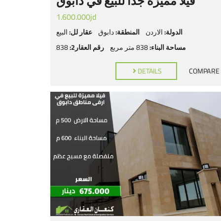
فيلا مميزة جدا للبيع في دابوق
1.600.000jd
الدولة:
الاردن
المنطقة:
دابوق
عقار لل:
البيع
مساحة البناء:
838 متر مربع
رقم العقار2:
838
DETAILS
COMPARE