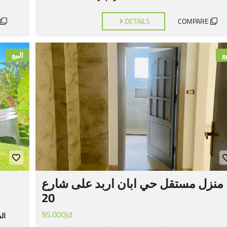
DETAILS
COMPARE
يع
البيع
منزل مستقل حي ابان اربد على شارع
20
95.000jd
الد