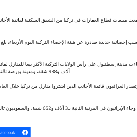
و
آلاف و938 شقة، ومدينة بورصة ثالثا بألفين و720، والعاصمة أنقرة رابعا بألفين و133 منزلا.
Facebook