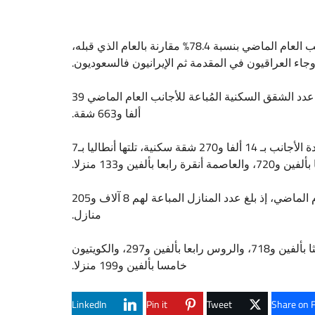
ارتفعت مبيعات قطاع العقارات في تركيا من الشقق السكنية لفائدة الأجانب العام الماضي بنسبة 78.4% مقارنة بالعام الذي قبله،
جاء العراقيون في المقدمة ثم الإيرانيون فالسعوديون.
وبحسب إحصائية جديدة صادرة عن هيئة الإحصاء التركية اليوم الأربعاء، بلغ عدد الشقق السكنية المُباعة للأجانب العام الماضي 39
ألفا و663 شقة.
وجاءت مدينة إسطنبول على رأس الولايات التركية الأكثر بيعا للمنازل لفائدة الأجانب بـ 14 ألفا و270 شقة سكنية، تلتها أنطاليا بـ7
وتصدر العراقيون قائمة الأجانب الذين اشتروا منازل من تركيا خلال العام الماضي، إذ بلغ عدد المنازل المباعة لهم 8 آلاف و205
منازل.
وجاء الإيرانيون في المرتبة الثانية بـ3 آلاف و652 شقة، والسعوديون ثالثا بألفين و718، والروس رابعا بألفين و297، والكويتيون
خامسا بألفين و199 منزلا.
LinkedIn
Pin it
Tweet
Share on 