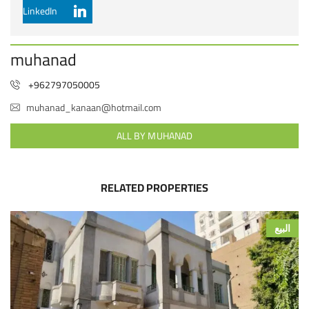
LinkedIn
muhanad
+962797050005
muhanad_kanaan@hotmail.com
ALL BY MUHANAD
RELATED PROPERTIES
البيع