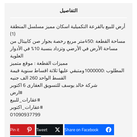
التفاصيل
أرض للبيع بالقرعة التكميلية اسكان مميز مسلسل المنطقة
(1)
مساحة القطعة :450متر مربع رخصة بجوار صن كابيتال من
مساحة الأرض في الأرضي وتزداد بنسبة 10% في الأدوار
العلوية
مميزات القطعة : موقع متميز
المطلوب :1000000ومتبقي عليها ثلاثة اقساط سنوية قيمة
القسط الواحد 260 الف جنيه
شركة خالد يوسف للتسويق العقارى 6 اكتوبر
‫#‏ارض‬
‫#‏عقارات_للبيع‬
‫#‏عقارات_اكتوبر‬
01090937799
Pin it
Tweet
Share on Facebook