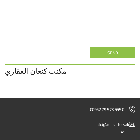
SEND
مكتب كنعان العقاري
00962 79 578 555 0
info@aqaratforsale.co
m