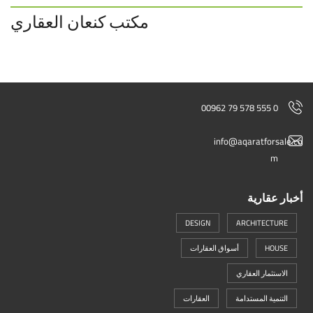
مكتب كنعان العقاري
00962 79 578 555 0
info@aqaratforsale.co
m
أخبار عقارية
DESIGN
ARCHITECTURE
HOUSE
أسواق العقارات
الاستثمار العقاري
التنمية المستدامة
العقارات