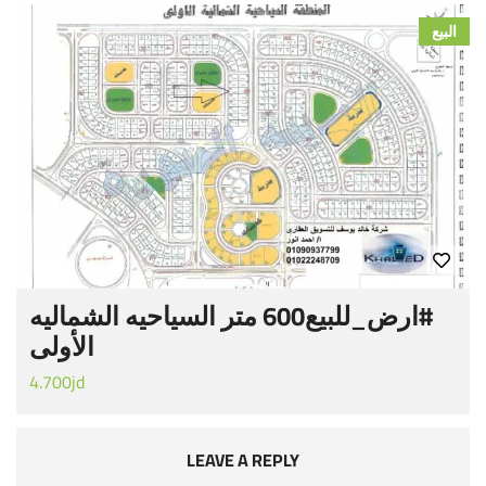
البيع
#‏ارض_للبيع‬600 متر السياحيه الشماليه
الأولى
4.700jd
LEAVE A REPLY