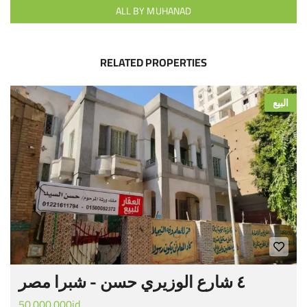
ALL BY MUHANAD
RELATED PROPERTIES
البيع
٤ شارع الوزيري حسن - شبرا مصر
50.000.000jd