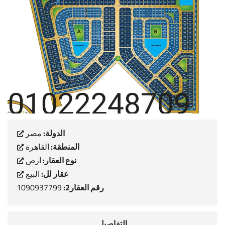
الدولة:
مصر
المنطقة:
القاهرة
نوع العقار:
ارض
عقار لل:
البيع
رقم العقار2:
1090937799
التفاصيل