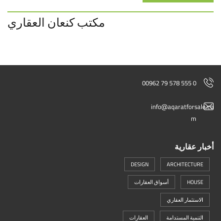
مكتب كنعان العقاري
00962 79 578 555 0
info@aqaratforsale.co
m
أخبار عقارية
DESIGN
ARCHITECTURE
HOUSE
أسواق العقارات
الاستثمار العقاري
التنمية المستدامة
العقارات