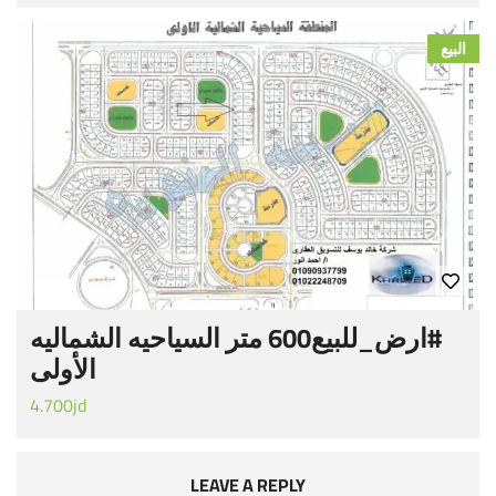
البيع
#‏ارض_للبيع‬600 متر السياحيه الشماليه
الأولى
4.700jd
LEAVE A REPLY