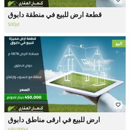
قطعة ارض للبيع في منطقة دابوق
500jd
البيع
ارض للبيع في ارقى مناطق دابوق
450.000jd