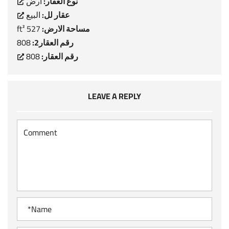
نوع العقار:
ارض
عقار لل:
البيع
مساحة الارض:
527 ft²
رقم العقار2:
808
رقم العقار:
808
LEAVE A REPLY