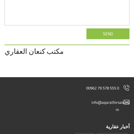
SEND
مكتب كنعان العقاري
00962 79 578 555 0
info@aqaratforsale.co
m
أخبار عقارية