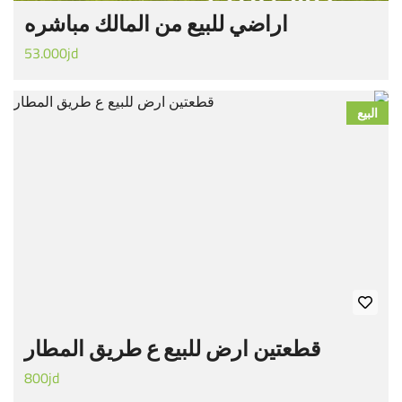
اراضي للبيع من المالك مباشره
53.000jd
البيع
قطعتين ارض للبيع ع طريق المطار
800jd