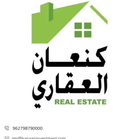
962798790000
gm@kanaaninvestment.com