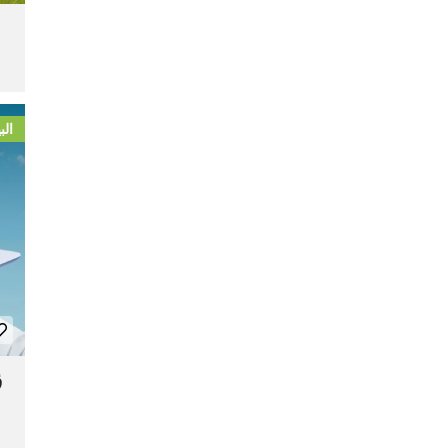
الب
ق