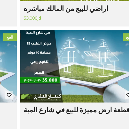
اراضي للبيع من المالك مباشره
53.000jd
يع
البيع
طعة ارض مميزة للبيع في شارع المية