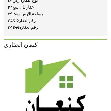
نوع العقار:
ارض
عقار لل:
البيع
مساحة الارض:
740 ft²
رقم العقار2:
846
رقم العقار:
846
كنعان العقاري