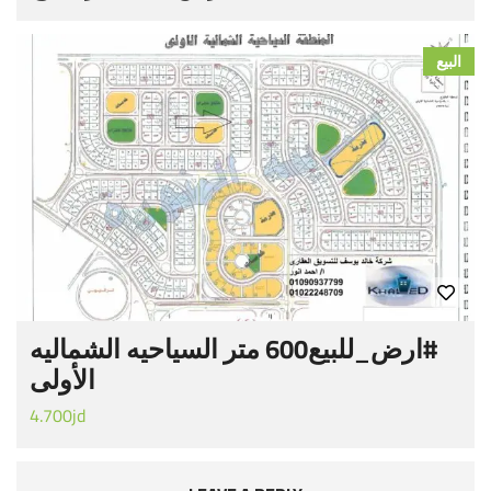
البيع
#‏ارض_للبيع‬600 متر السياحيه الشماليه
الأولى
4.700jd