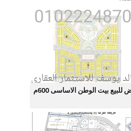
 للبيع بيت الوطن الاساسى 600م