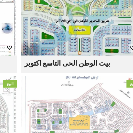
بيت الوطن الحى التاسع اكتوبر
يع
البيع