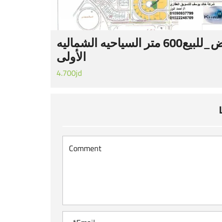
#‏ارض_للبيع‬600 متر السياحيه الشماليه
الأولى
4.700jd