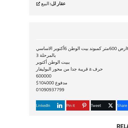
عقار لل:
البيع
600متر كمبوند بيت الوطن 6أكتوبر الاساسي
بالمرحلة 3
ببيت الوطن أكتوبر
حرف a قريبة جدا من محور البوليفار
600000
مدفوع 104000$
01090937799
LinkedIn
Pin it
Tweet
Share
REL