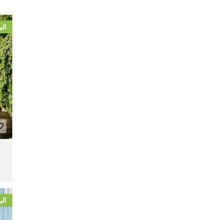
الب
الب