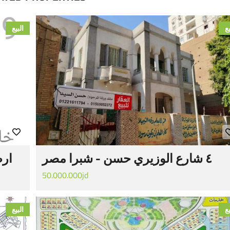
يع
البيع
٤ شارع الوزيري حسن - شبرا مصر
ارض
50.000.000jd
يع
البيع