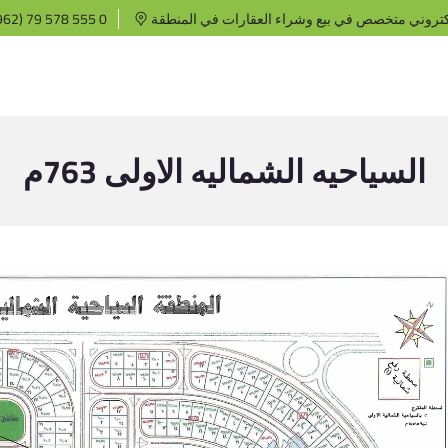
كتروني متخصص في بيع وشراء العقارات في المنطقة
62) 79 578 555 0
السياحيه الشماليه الاولى 763م