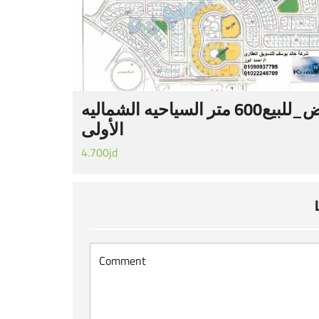
#‏ارض_للبيع‬600 متر السياحيه الشماليه
الأولى
4.700jd