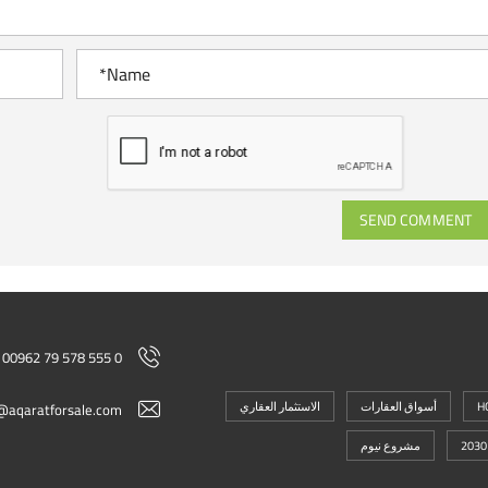
SEND COMMENT
00962 79 578 555 0
H
أسواق العقارات
الاستثمار العقاري
@aqaratforsale.com
مشروع نيوم