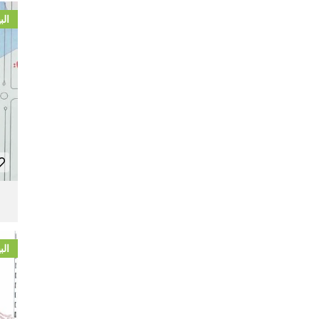
الب
الب