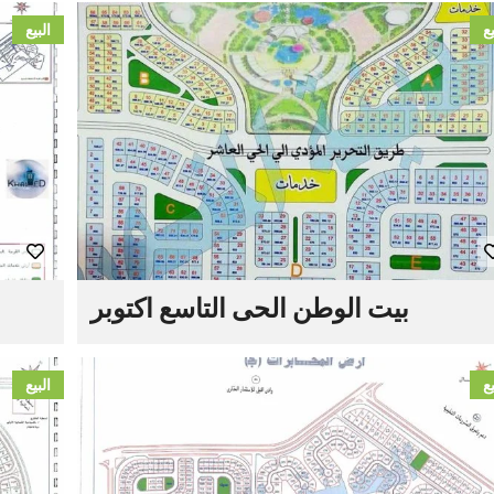
يع
البيع
بيت الوطن الحى التاسع اكتوبر
يع
البيع