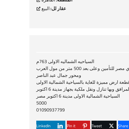
عقار لل:
البيع
السياحيه الشماليه الاولى 763م
لمحبي المواقع المتميزة بالقرب من الشيخ زايد واكتوبر هيلز ونادي مصر للتأمين وعلى بعد 500 متر من مول العرب
ومحور جمال عبد الناصر
عة ارض مميزة للغاية بالسياحية الشمالية الاولى
مرافق وبها تنازل ونقل ملكية بجهاز مدينة 6 اكتوبر
السياحية الشمالية الاولى مدينة 6 اكتوبر مصر
5000
01090937799
LinkedIn
Pin it
Tweet
Share