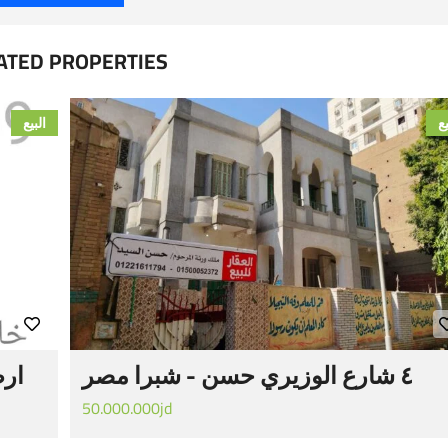
ATED PROPERTIES
يع
البيع
٤ شارع الوزيري حسن - شبرا مصر
ارض
50.000.000jd