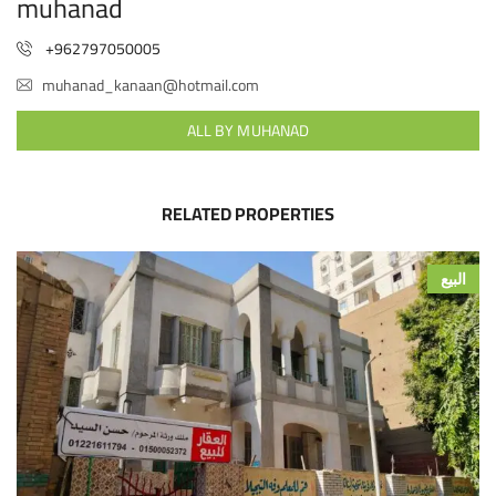
muhanad
+962797050005
muhanad_kanaan@hotmail.com
ALL BY MUHANAD
RELATED PROPERTIES
البيع