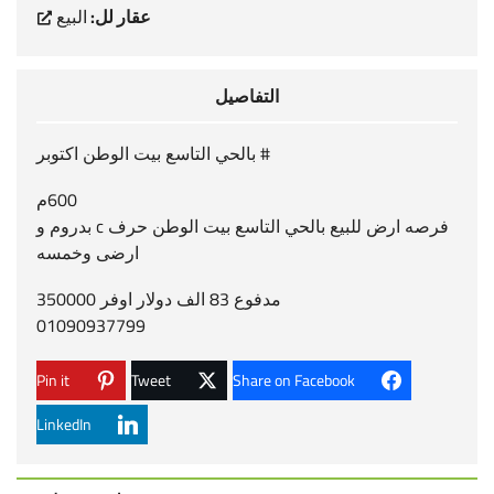
عقار لل:
البيع
التفاصيل
# بالحي التاسع بيت الوطن اكتوبر
600م
فرصه ارض للبيع بالحي التاسع بيت الوطن حرف c بدروم و
ارضى وخمسه
مدفوع 83 الف دولار اوفر 350000
01090937799
Pin it
Tweet
Share on Facebook
LinkedIn