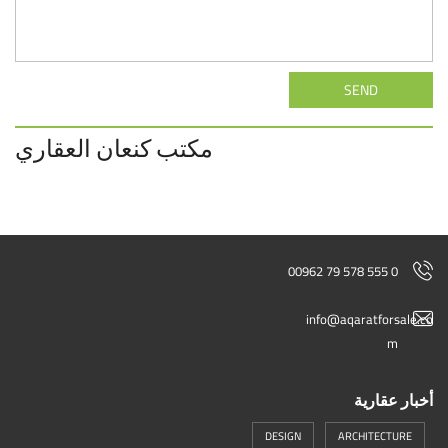
SEND
مكتب كنعان العقاري
00962 79 578 555 0
info@aqaratforsale.co
m
أخبار عقارية
DESIGN
ARCHITECTURE