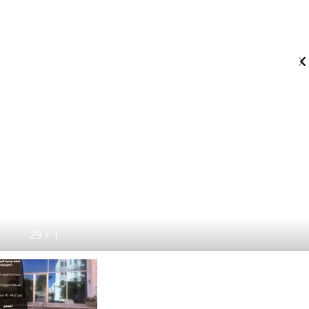
29
/
1