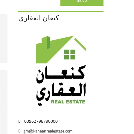
SEND
كنعان العقاري
00962798790000
gm@kanaanrealestate.com