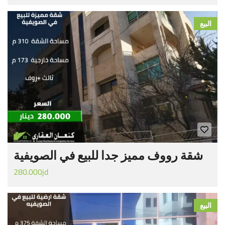
البيع
شقة رووف مميز جدا للبيع في الصويفية
280.000jd
البيع