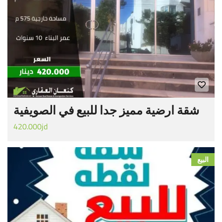
شقة ارضية مميز جدا للبيع في الصويفية
420.000jd
البيع