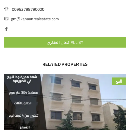
00962798790000
gm@kanaanrealestate.com
ALL BY كنعان العقاري
RELATED PROPERTIES
البيع