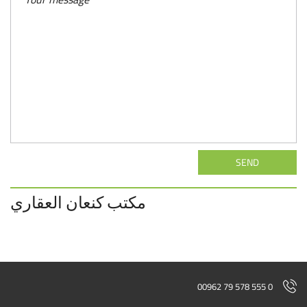
SEND
مكتب كنعان العقاري
00962 79 578 555 0