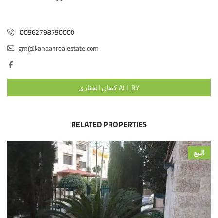
00962798790000
gm@kanaanrealestate.com
ALL BY كنعان العقاري
RELATED PROPERTIES
البيع