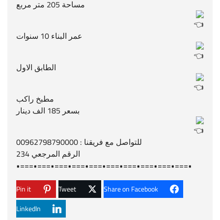
مساحة 205 متر مربع
عمر البناء 10 سنوات
الطابق الاول
مطبخ راكب
بسعر 185 الف دينار
للتواصل مع فريقنا : 00962798790000
الرقم المرجعي 234
•===•===•===•===•===•===•===•===•===•===•
Pin it
Tweet
Share on Facebook
LinkedIn