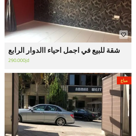
شقة للبيع في اجمل احياء االدوار الرابع
290.000jd
مباع