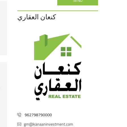
SEND
كنعان العقاري
ش
مس
ا
962798790000
gm@kanaaninvestment.com