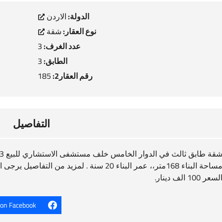
الدولة:
الاردن
نوع العقار:
شقة
عدد الغرف:
3
الطابق:
3
رقم العقار2:
185
التفاصيل
قة طابق ثالث في الدوار الخامس خلف مستشفى الاستشاري للبيع 3 غرف نوم
احة البناء 168متر،، عمر البناء 20 سنة . لمزيد من التفاصيل يرجى التواصل معنا على 0798790000
لسعر 100 الف دينار.
 on Facebook