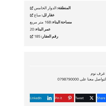
المنطقة:
الدوار الخامس
عقار لل:
مباع
مساحة البناء:
168 متر مربع
عمر البناء:
20
رقم العقار:
185
LinkedIn
Pin it
Tweet
Share