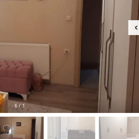
6
/
1