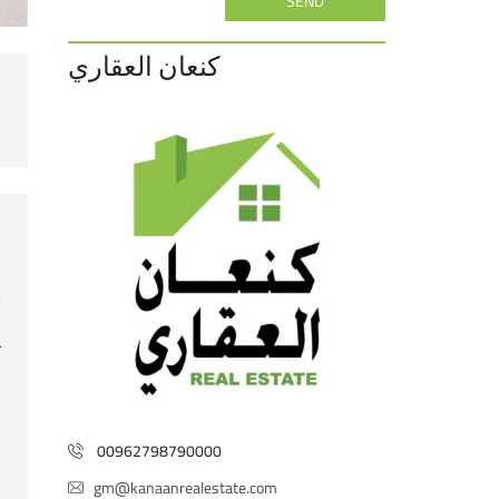
SEND
كنعان العقاري
ش
ف
ث
م
ق
ب
00962798790000
gm@kanaanrealestate.com