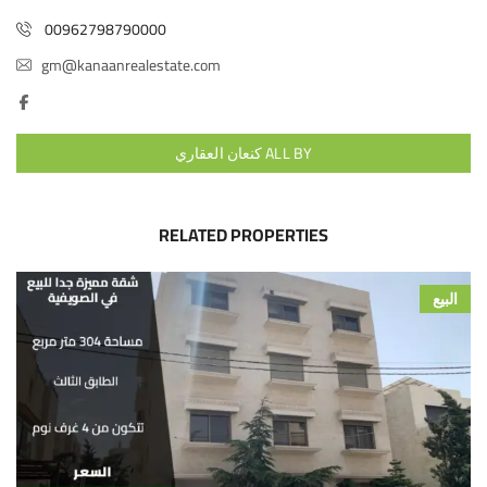
00962798790000
gm@kanaanrealestate.com
ALL BY كنعان العقاري
RELATED PROPERTIES
البيع