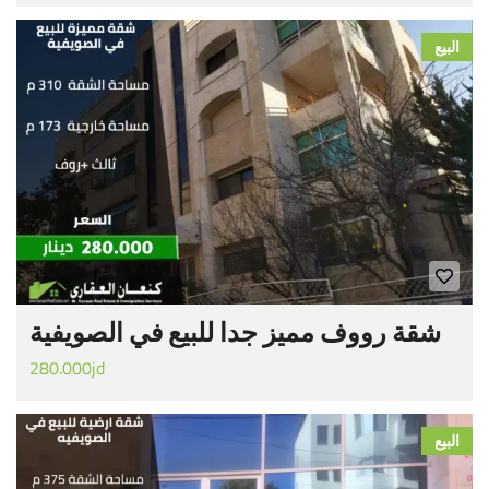
البيع
شقة رووف مميز جدا للبيع في الصويفية
280.000jd
البيع