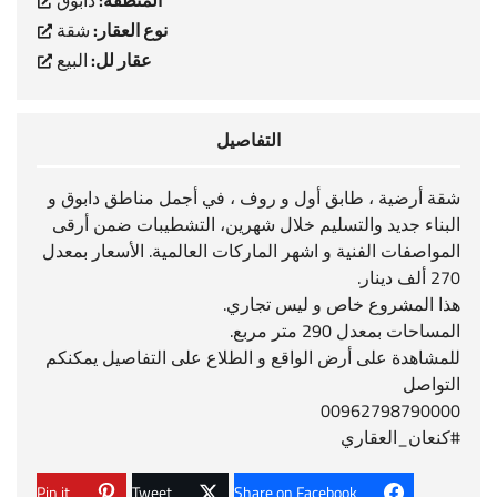
المنطقة:
دابوق
نوع العقار:
شقة
عقار لل:
البيع
التفاصيل
شقة أرضية ، طابق أول و روف ، في أجمل مناطق دابوق و
البناء جديد والتسليم خلال شهرين، التشطيبات ضمن أرقى
المواصفات الفنية و اشهر الماركات العالمية. الأسعار بمعدل
270 ألف دينار.
هذا المشروع خاص و ليس تجاري.
المساحات بمعدل 290 متر مربع.
للمشاهدة على أرض الواقع و الطلاع على التفاصيل يمكنكم
التواصل
00962798790000
#كنعان_العقاري
Pin it
Tweet
Share on Facebook