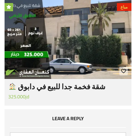
مباع
شقة فخمة جدا للبيع في دابوق
325.000jd
LEAVE A REPLY