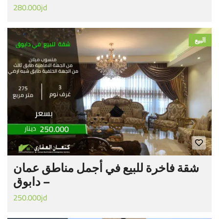
280.000jd
البيع
شقة فاخرة للبيع في أجمل مناطق عمان
– دابوق
250.000jd