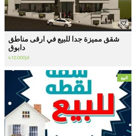
شقق مميزة جدا للبيع في ارقى مناطق
دابوق
410.000jd
البيع