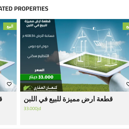
ATED PROPERTIES
يع
البيع
قطعة ارض مميزة للبيع في اللبن
ق
33.000jd