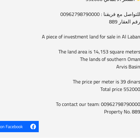
لتواصل مع فريقنا : 00962798790000
قم العقار 889
A piece of investment land for sale in Al Laba
The land area is 14,153 square meter
The lands of southern Oma
Arvis Basi
The price per meter is 39 dinar
Total price 55200
To contact our team: 0096279879000
Property No. 88
 on Facebook