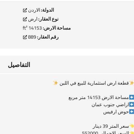
الدولة:
الاردن
نوع العقار:
ارض
مساحة الارض:
14153 ft²
رقم العقار:
889
التفاصيل
قطعة ارض استثمارية للبيع في اللبن
مساحة الارض 14153 متر مربع
اراضي جنوب عمان
حوض ارفيس
سعر المتر 39 دينار
السعر الاجمالي 552000