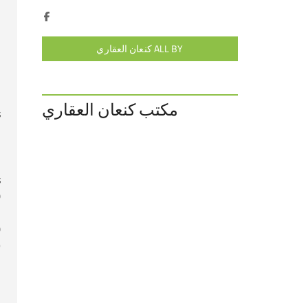
ل
ر
ALL BY كنعان العقاري
n
مكتب كنعان العقاري
s
n
n
s
0
0
9