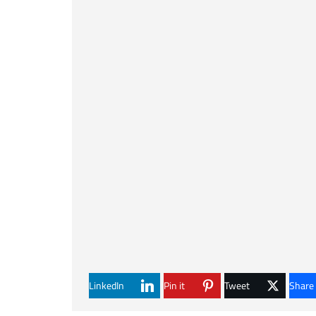
LinkedIn
Pin it
Tweet
Share