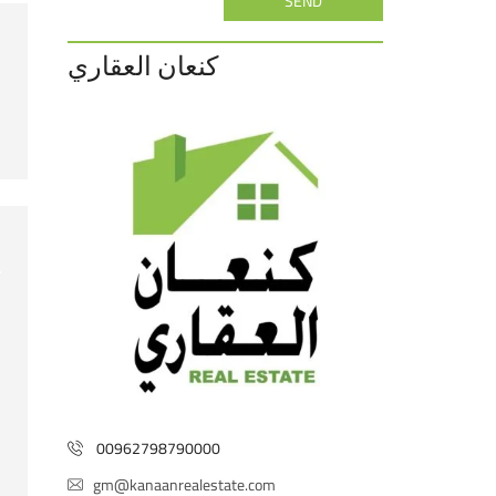
SEND
كنعان العقاري
00962798790000
gm@kanaanrealestate.com