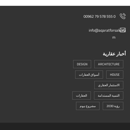
00962 79 578 555 0
info@aqaratforsale.co
m
أخبار عقارية
DESIGN
ARCHITECTURE
HOUSE
أسواق العقارات
الاستثمار العقاري
التنمية المستدامة
العقارات
رؤية 2030
مشروع نيوم