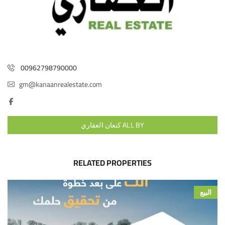
00962798790000
gm@kanaanrealestate.com
ALL BY كنعان العقاري
RELATED PROPERTIES
البيع