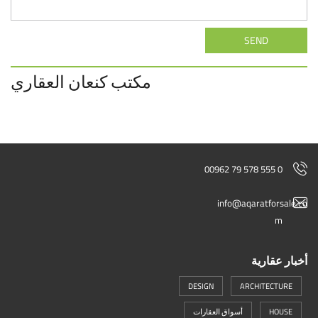
SEND
مكتب كنعان العقاري
00962 79 578 555 0
info@aqaratforsale.co
m
أخبار عقارية
DESIGN
ARCHITECTURE
HOUSE
أسواق العقارات