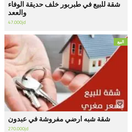
شقة للبيع في طبربور خلف حديقة الوفاء
والععد
47.000jd
البيع
شقة شبه ارضي مفروشة في عبدون
270.000jd