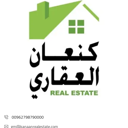
00962798790000
gm@kanaanrealestate.com