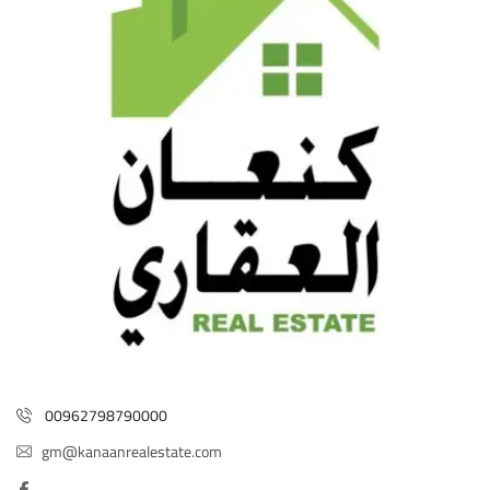
00962798790000
gm@kanaanrealestate.com