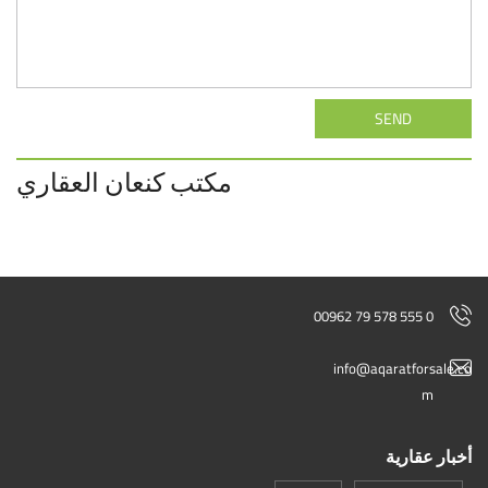
SEND
مكتب كنعان العقاري
00962 79 578 555 0
info@aqaratforsale.co
m
أخبار عقارية