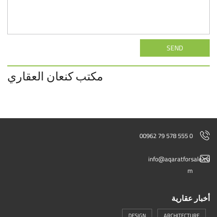
SEND
مكتب كنعان العقاري
00962 79 578 555 0
info@aqaratforsale.co
m
أخبار عقارية
DESIGN
ARCHITECTURE