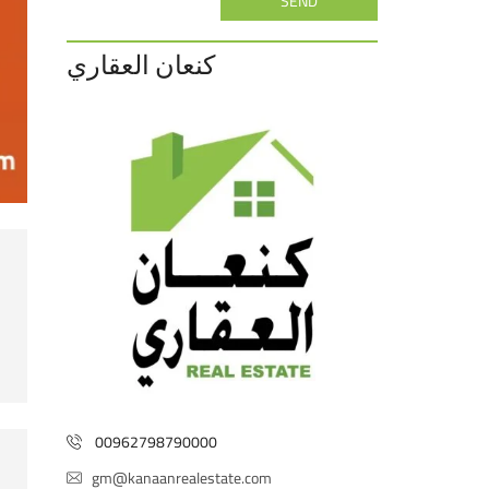
SEND
كنعان العقاري
00962798790000
gm@kanaanrealestate.com