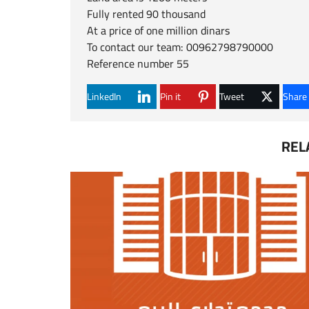
Fully rented 90 thousand
At a price of one million dinars
To contact our team: 00962798790000
Reference number 55
LinkedIn
Pin it
Tweet
Share
REL