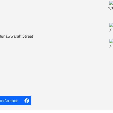
l Munawwarah Street
 on Facebook