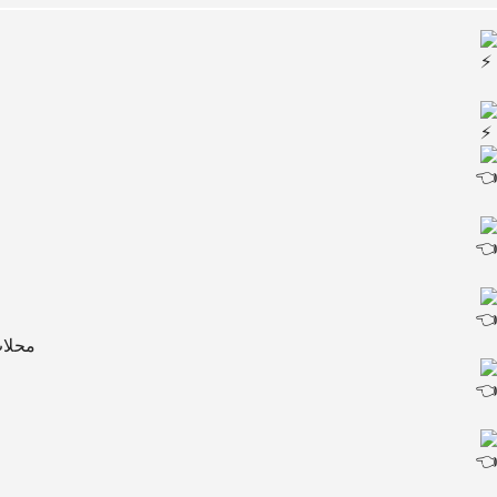
محلات عدد ٦ ومكاتب ع