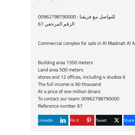
للتواصل مع فريقنا : 00962798790000
الرقم المرجعي 67
Commercial complex for sale in Al Madinah A
Building area 1350 meters
Land area 500 meters
6 stores and 12 offices, including 4 studios
The full income is 90 thousand
At a price of one million dinars
To contact our team: 00962798790000
Reference number 67
LinkedIn
Pin it
Tweet
Share