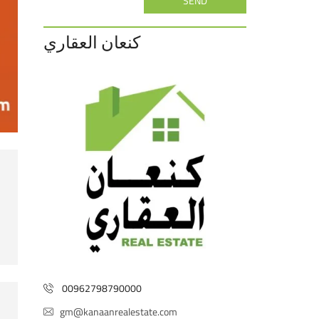
SEND
كنعان العقاري
00962798790000
gm@kanaanrealestate.com