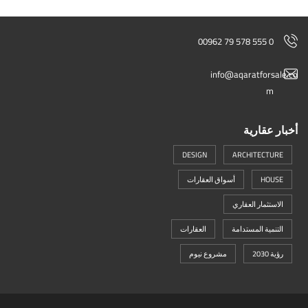
00962 79 578 555 0
info@aqaratforsale.co
m
أخبار عقارية
DESIGN
ARCHITECTURE
HOUSE
أسواق العقارات
الاستثمار العقاري
التنمية المستدامة
العقارات
رؤية 2030
مشروع نيوم