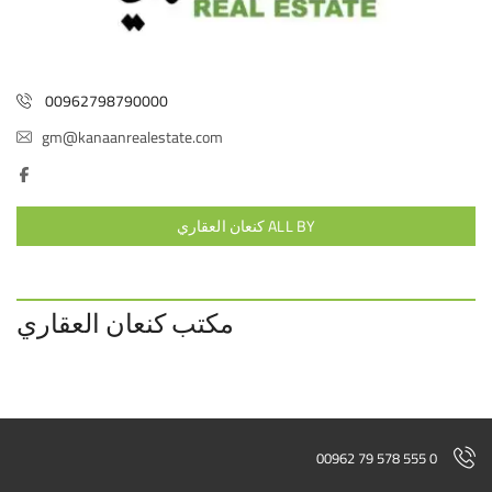
00962798790000
gm@kanaanrealestate.com
ALL BY كنعان العقاري
مكتب كنعان العقاري
00962 79 578 555 0