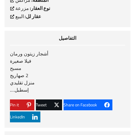
المنطقة:
مراكش
نوع العقار:
مزرعة
عقار لل:
البيع
التفاصيل
أشجار زيتون ورمان
فيلا صغيرة
مسبح
2 صهاريج
منزل تقليدي
إسطبل….
Pin it
Tweet
Share on Facebook
LinkedIn