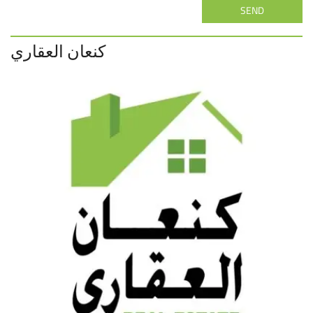
SEND
كنعان العقاري