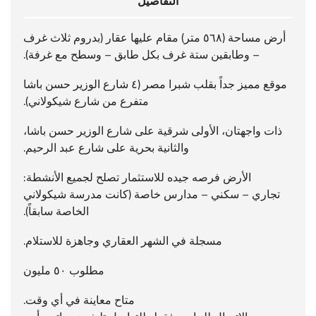
التفاصيل
أرض مساحة (٥٦٨ متر) مقام عليها عقار (بدروم ثلاث غرف
– وطابقين ستة غرف بكل طابق – وسطح مع غرفة).
موقع مميز جداً بقلب شبرا مصر (٤ شارع الوزير حسن باشا
متفرع من شارع شيكولاني).
ذات واجهتان، الأولى شرقية على شارع الوزير حسن باشا،
والثانية بحرية على شارع عبد الرحيم.
الأرض فرصه جيده للاستثمار تصلح لجميع الأنشطة:
تجاري – سكني – مدارس خاصة (كانت مدرسة شيكولاني
الخاصة سابقاً).
مسجلة في الشهر العقاري وجاهزة للاستلام.
مطلوب ٥٠ مليون
متاح معاينة في أي وقت.