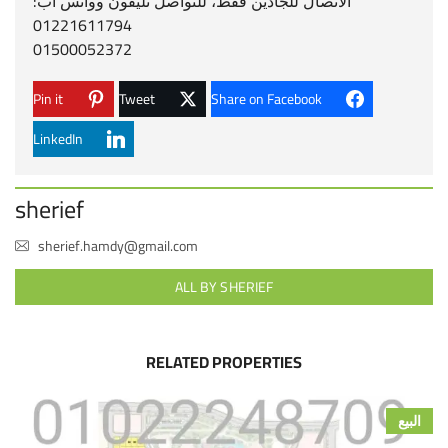
الاتصال للجادين فقط، للتواصل تليفون وواتس أب:
01221611794
01500052372
Pin it
Tweet
Share on Facebook
LinkedIn
sherief
sherief.hamdy@gmail.com
ALL BY SHERIEF
RELATED PROPERTIES
البيع