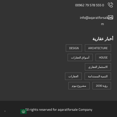
00962 79 578 555 0
info@aqaratforsale.co
m
أخبار عقارية
DESIGN
ARCHITECTURE
HOUSE
أسواق العقارات
الاستثمار العقاري
التنمية المستدامة
العقارات
رؤية 2030
مشروع نيوم
All rights reserved for aqaratforsale Company
العربية
▼