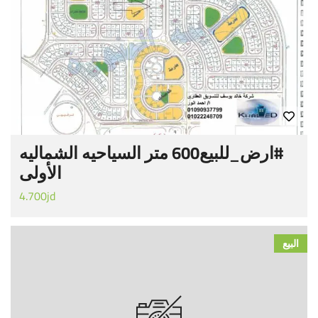
#‏ارض_للبيع‬600 متر السياحيه الشماليه
الأولى
4.700jd
البيع