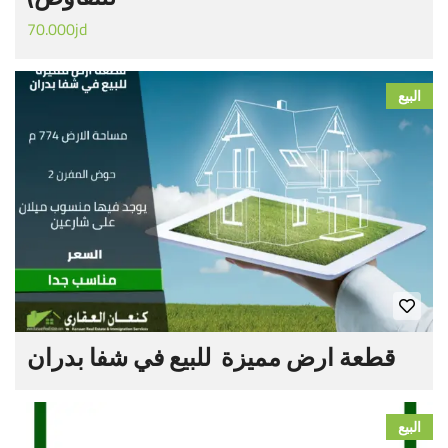
70.000jd
البيع
قطعة ارض مميزة للبيع في شفا بدران
البيع