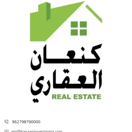
962798790000
gm@kanaaninvestment.com