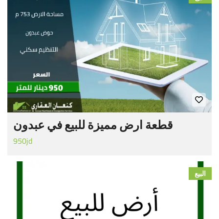
قطعة ارض مميزة للبيع في عبدون
950jd
البيع