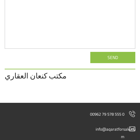
SEND
مكتب كنعان العقاري
00962 79 578 555 0
info@aqaratforsale.co
m