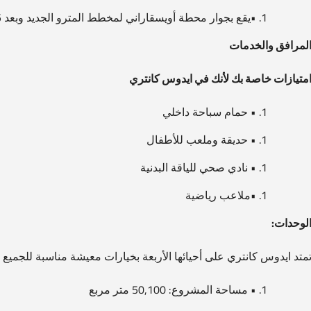
•يقع بجوار محطة أويسقاراني لمخطط المترو الجديد وبعد 5 دقائق فقط من محطة سانجاكتبي
لمرافق والخدمات
متيازات خاصة بك لأنك في ايدوس كانتري
• حمام سباحة داخلي
• حديقة وملعب للأطفال
• نادي صحي للياقة البدنية
•ملاعب رياضية
لوحدات:
متد ايدوس كانتري على أحيائها الأربعة بخيارات معيشة مناسبة للجميع
• مساحة المشروع: 50,100 متر مربع