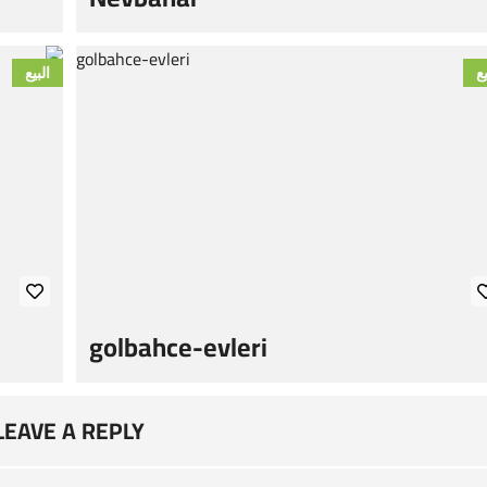
يع
البيع
golbahce-evleri
LEAVE A REPLY