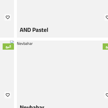
AND Pastel
يع
البيع
Nevbahar