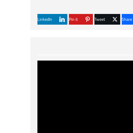
LinkedIn
Pin it
Tweet
Share