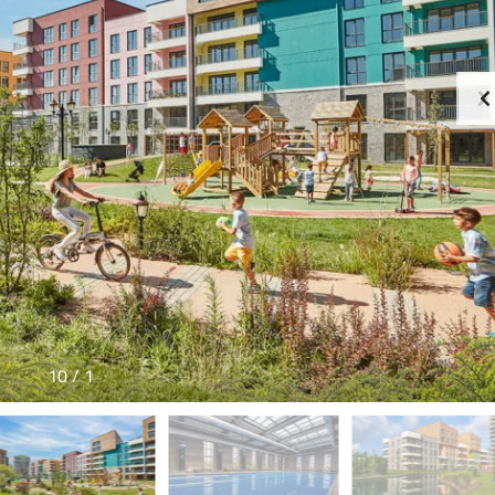
10
/
1