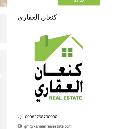
SEND
كنعان العقاري
ا
00962798790000
gm@kanaanrealestate.com