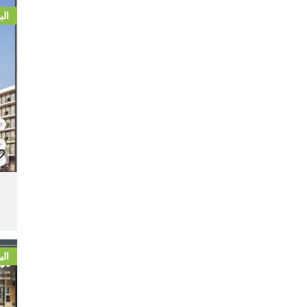
الب
الب