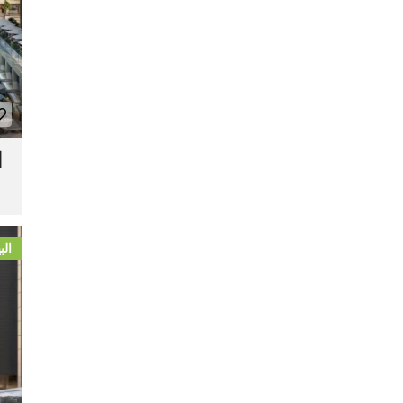
ا
الب