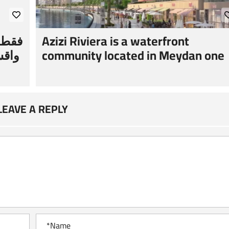
Azizi Riviera is a waterfront
community located in Meydan one
LEAVE A REPLY