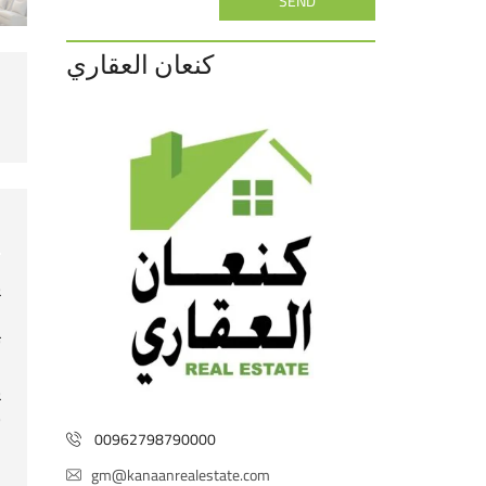
SEND
كنعان العقاري
ي
ت
ي
ن
00962798790000
ع
gm@kanaanrealestate.com