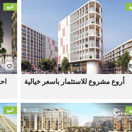
يع
البيع
أروع مشروع للاستثمار باسعر خيالية
يع
البيع