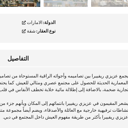
الدولة:
الامارات
نوع العقار:
شقة
التفاصيل
جمع عزيزي ريفييرا بين تصاميمه وأجوائه الراقية المستوحاة من تصامي
جارية ضخمة، بالاضافة إلى إطلالة مائية خلابة تخطف الأنفاس في قلب 
شعر المقيمون في عزيزي ريفييرا بانتمائهم إلى المكان وبأنهم جزء م
شاطات ترفيهية خارجية مع العائلة والأصدقاء، ويضم أيضاً مجموعة متن
زيزي ريفييرا بأكثر من طريقة مفهوم العيش داخل المجتمع في دبي.