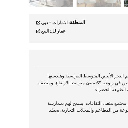
المنطقة:
الامارات - دبي
عقار لل:
البيع
م البحر الأبيض المتوسط الفرنسية وهندستها
المعمارية الحديثة للحصول على مجتمع عصري ومثالي للعيش. كما يحتصن في ربوعه 69 مبنىً متوسط الارتفاع، ومنطقة
الطبيعة الخضراء.
ن مجتمع متعدد الثقافات، يسمح لهم بممارسة
وعة من المطاعم والمحلات التجارية. يجسّد