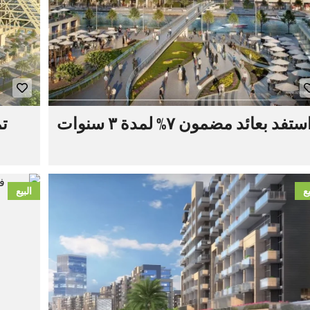
ستفد بعائد مضمون ٧% لمدة ٣ سنوات
ت
يع
البيع