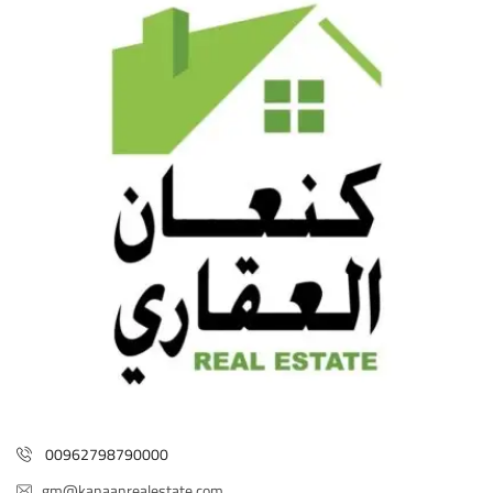
00962798790000
gm@kanaanrealestate.com