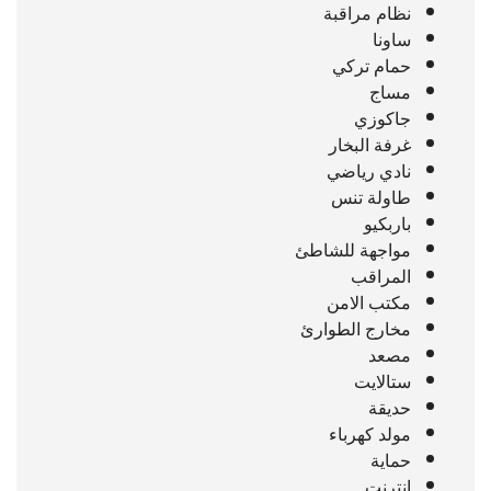
نظام مراقبة
ساونا
حمام تركي
مساج
جاكوزي
غرفة البخار
نادي رياضي
طاولة تنس
باربكيو
مواجهة للشاطئ
المراقب
مكتب الامن
مخارج الطوارئ
مصعد
ستالايت
حديقة
مولد كهرباء
حماية
انترنت