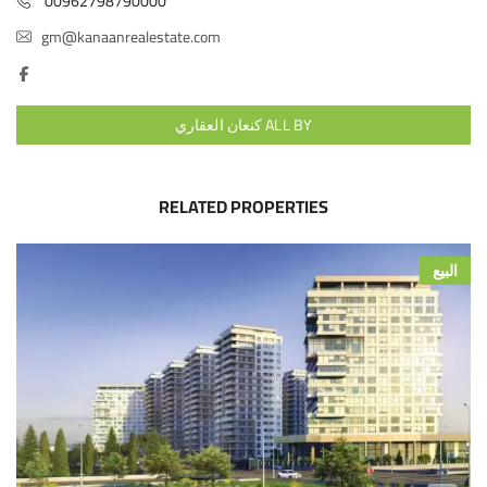
00962798790000
gm@kanaanrealestate.com
ALL BY كنعان العقاري
RELATED PROPERTIES
البيع