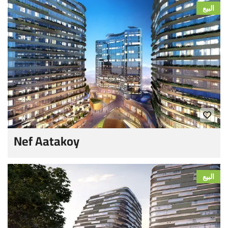
البيع
Nef Aatakoy
البيع